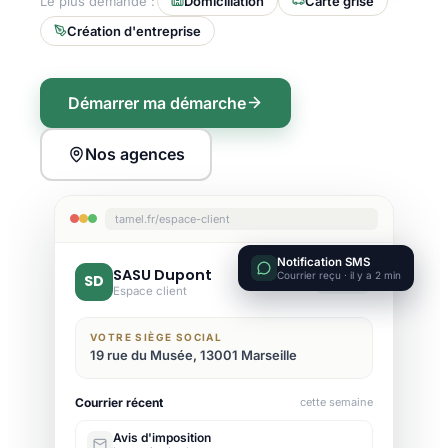
Le plus demandé :
Domiciliation
Carte grise
Création d'entreprise
Démarrer ma démarche
Nos agences
tamel.fr/espace-client
Notification SMS
SASU Dupont
Courrier reçu · il y a 2 min
SD
Active
Espace client
VOTRE SIÈGE SOCIAL
19 rue du Musée, 13001 Marseille
Courrier récent
cette semaine
Avis d'imposition