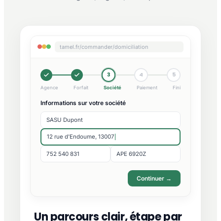
tamel.fr/commander/domiciliation
3
4
5
Agence
Forfait
Société
Paiement
Fini
Informations sur votre société
SASU Dupont
12 rue d'Endoume, 13007
752 540 831
APE 6920Z
Continuer →
Un parcours clair, étape par