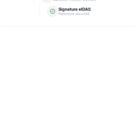
Signature eIDAS
Paiement sécurisé
Domiciliation
Carte grise
Création d'entreprise
Assurance & crédit