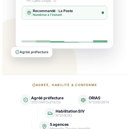
Lettre simple · lu
Agréé préfecture
Nos
AGRÉÉ, HABILITÉ & CONFORME
garanties
Agréé préfecture
ORIAS
et
2021/AEFDJ/13/03
N°20002674
agréments
Habilitation SIV
N°208293
5 agences
Marseille (Toulon bientôt)