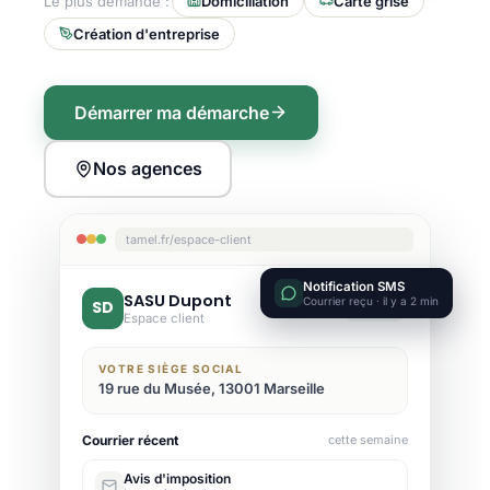
Le plus demandé :
Domiciliation
Carte grise
Création d'entreprise
Démarrer ma démarche
Nos agences
tamel.fr/espace-client
Notification SMS
SASU Dupont
Courrier reçu · il y a 2 min
SD
Active
Espace client
VOTRE SIÈGE SOCIAL
19 rue du Musée, 13001 Marseille
Courrier récent
cette semaine
Avis d'imposition