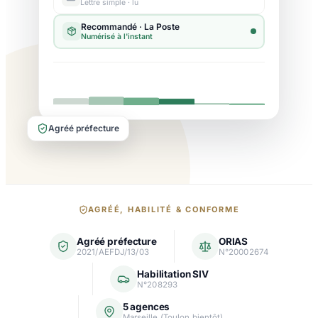
Lettre simple · lu
Agréé préfecture
Nos
AGRÉÉ, HABILITÉ & CONFORME
garanties
Agréé préfecture
ORIAS
et
2021/AEFDJ/13/03
N°20002674
agréments
Habilitation SIV
N°208293
5 agences
Marseille (Toulon bientôt)