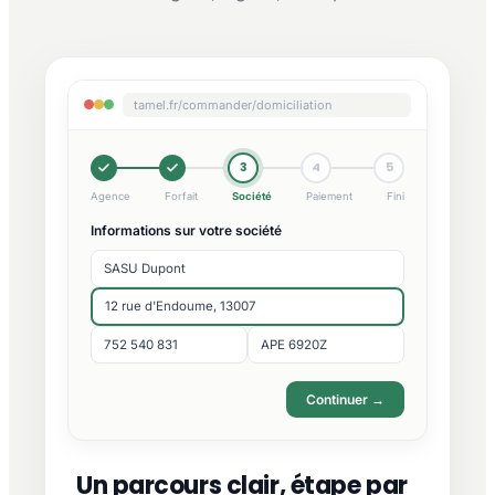
tamel.fr/commander/domiciliation
3
4
5
Agence
Forfait
Société
Paiement
Fini
Informations sur votre société
SASU Dupont
12 rue d'Endoume, 13007
752 540 831
APE 6920Z
Continuer →
Un parcours clair, étape par