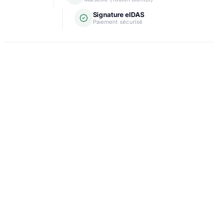
Signature eIDAS
Paiement sécurisé
Domiciliation
Carte grise
Création d'entreprise
Assurance & crédit