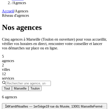
/
Agences
Accueil
/
Agences
Réseau d'agences
Nos agences
Cinq agences à Marseille (Toulon en ouverture) pour vous accueillir,
vérifier vos horaires en direct, rencontrer votre conseiller et lancer
vos démarches sur place ou en ligne.
5
agences
2
villes
12
services
Tout
Marseille
Toulon
6
agences
1er
arrdt
Noailles — 1er
Siège
19 rue du Musée, 13001 Marseille
Fermé ·