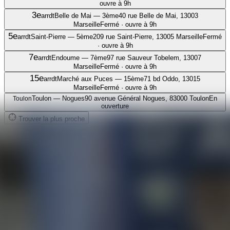
ouvre à 9h
3e
arrdt
Belle de Mai — 3ème
40 rue Belle de Mai, 13003
Marseille
Fermé · ouvre à 9h
5e
arrdt
Saint-Pierre — 5ème
209 rue Saint-Pierre, 13005 Marseille
Fermé
· ouvre à 9h
7e
arrdt
Endoume — 7ème
97 rue Sauveur Tobelem, 13007
Marseille
Fermé · ouvre à 9h
15e
arrdt
Marché aux Puces — 15ème
71 bd Oddo, 13015
Marseille
Fermé · ouvre à 9h
Toulon — Nogues
90 avenue Général Nogues, 83000 Toulon
En
Toulon
ouverture
Trouver la plus proche