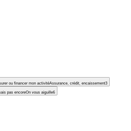
urer ou financer mon activité
Assurance, crédit, encaissement
3
sais pas encore
On vous aiguille
6