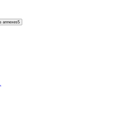
s annexes
5
.