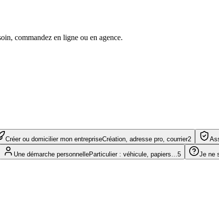
 besoin, commandez en ligne ou en agence.
Créer ou domicilier mon entreprise
Création, adresse pro, courrier
2
Ass
Une démarche personnelle
Particulier : véhicule, papiers…
5
Je ne 