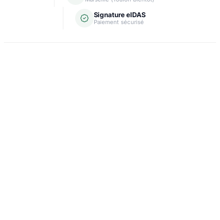
Signature eIDAS
Paiement sécurisé
Domiciliation
Carte grise
Création d'entreprise
Assurance & crédit