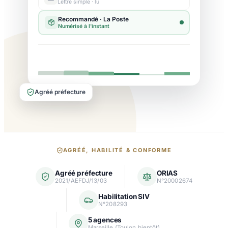
Lettre simple · lu
Agréé préfecture
Nos
AGRÉÉ, HABILITÉ & CONFORME
garanties
Agréé préfecture
ORIAS
et
2021/AEFDJ/13/03
N°20002674
agréments
Habilitation SIV
N°208293
5 agences
Marseille (Toulon bientôt)