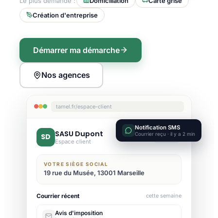
Le plus demandé :
Domiciliation
Carte grise
Création d'entreprise
Démarrer ma démarche
Nos agences
tamel.fr/espace-client
Notification SMS
SASU Dupont
Courrier reçu · il y a 2 min
SD
Active
Espace client
VOTRE SIÈGE SOCIAL
19 rue du Musée, 13001 Marseille
Courrier récent
cette semaine
Avis d'imposition