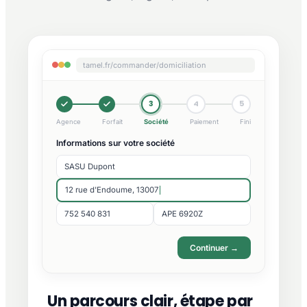
tamel.fr/commander/domiciliation
3
4
5
Agence
Forfait
Société
Paiement
Fini
Informations sur votre société
SASU Dupont
12 rue d'Endoume, 13007
752 540 831
APE 6920Z
Continuer →
Un parcours clair, étape par